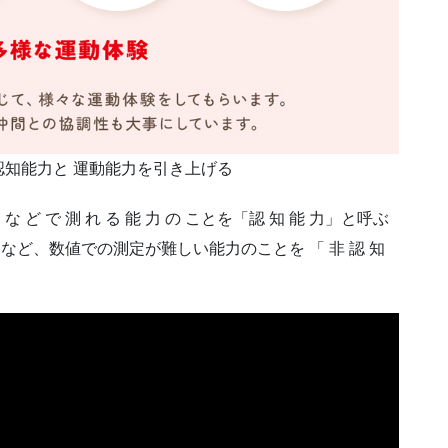
知能力と 運動能力を引き上げる
スト な ど で 測 れ る 能 力 の ことを「認 知 能 力」と呼ぶ
など、数値での測定が難しい能力のことを 「 非 認 知