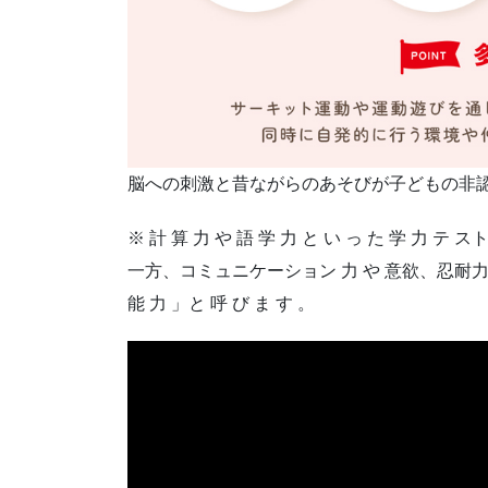
脳への刺激と昔ながらのあそびが子どもの非認
※ 計 算 力 や 語 学 力 と い っ た 学 力 テ 
一方、コミュニケーション 力 や 意欲、忍耐力
能 力 」と 呼 び ま す 。