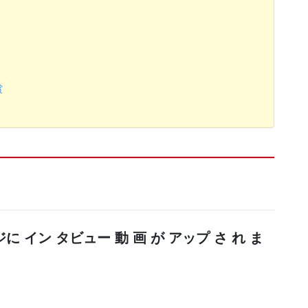
賞
イン タビュー 動 画 が アップ さ れ ま