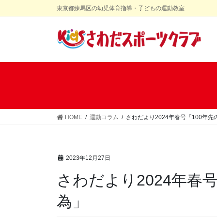
コ
ナ
東京都練馬区の幼児体育指導・子どもの運動教室
ン
ビ
テ
ゲ
ン
ー
ツ
シ
に
ョ
移
ン
動
に
移
動
HOME
運動コラム
さわだより2024年春号「100年
2023年12月27日
さわだより2024年春
為」