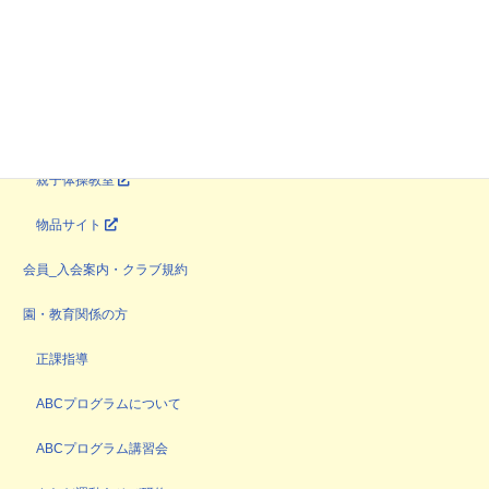
自然体験・野外活動
育ち場
やってみよう企画
マンツーマン指導
親子体操教室
物品サイト
会員_入会案内・クラブ規約
園・教育関係の方
正課指導
ABCプログラムについて
ABCプログラム講習会