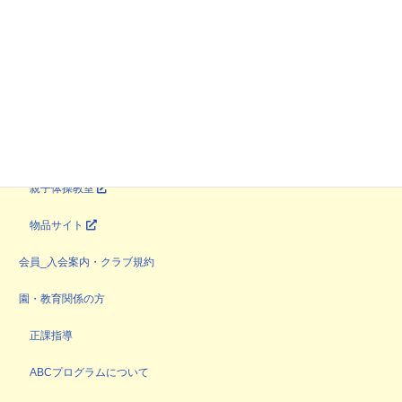
課外教室
自然体験・野外活動
育ち場
やってみよう企画
マンツーマン指導
親子体操教室
物品サイト
会員_入会案内・クラブ規約
園・教育関係の方
正課指導
ABCプログラムについて