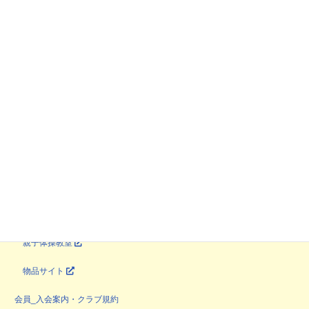
トップページ
教室・サービス
課外教室
自然体験・野外活動
育ち場
やってみよう企画
マンツーマン指導
親子体操教室
物品サイト
会員_入会案内・クラブ規約