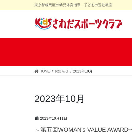
コ
ナ
東京都練馬区の幼児体育指導・子どもの運動教室
ン
ビ
テ
ゲ
ン
ー
ツ
シ
に
ョ
移
ン
動
に
移
動
HOME
お知らせ
2023年10月
2023年10月
2023年10月11日
～第五回WOMAN’s VALUE AWARD