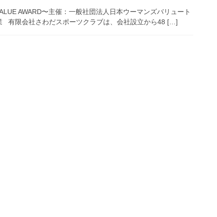
VALUE AWARD〜主催：一般社団法人日本ウーマンズバリュート
有限会社さわだスポーツクラブは、会社設立から48 […]