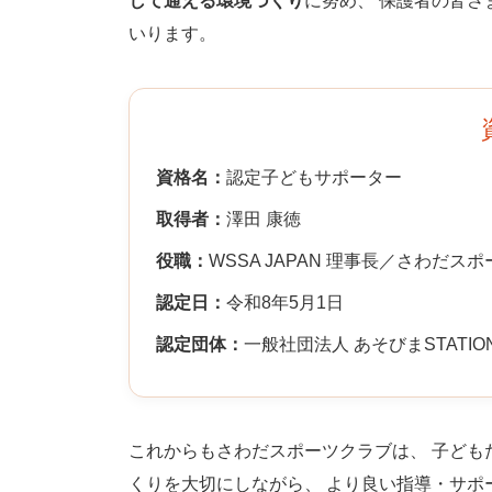
して通える環境づくり
に努め、 保護者の皆
いります。
資格名：
認定子どもサポーター
取得者：
澤田 康徳
役職：
WSSA JAPAN 理事長／さわだス
認定日：
令和8年5月1日
認定団体：
一般社団法人 あそびまSTATIO
これからもさわだスポーツクラブは、 子ども
くりを大切にしながら、 より良い指導・サポ