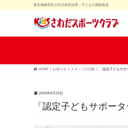
コ
ナ
東京都練馬区の幼児体育指導・子どもの運動教室
ン
ビ
テ
ゲ
ン
ー
ツ
シ
に
ョ
移
ン
動
に
移
動
HOME
お知らせ
スタッフの活動
「認定子どもサポ
2026年6月24日
「認定子どもサポータ