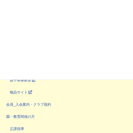
教室・サービス
課外教室
自然体験・野外活動
育ち場
やってみよう企画
マンツーマン指導
親子体操教室
物品サイト
会員_入会案内・クラブ規約
園・教育関係の方
正課指導