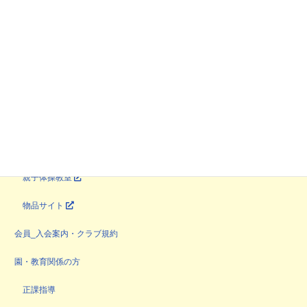
教室・サービス
課外教室
自然体験・野外活動
育ち場
やってみよう企画
マンツーマン指導
親子体操教室
物品サイト
会員_入会案内・クラブ規約
園・教育関係の方
正課指導